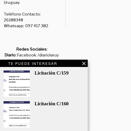
Uruguay.
Teléfono Contacto:
26188348
Whatsapp: 097 417 382
Redes Sociales:
Diario:
Facebook: /diariolaruy
- X: @diariolaruy - Instagram:
TE PUEDE INTERESAR
@diariolar_uy
Licitación C/159
Departamento Comercial:
comercial@grupormultimedio.com
Departamento de Avisos:
avisos@grupormultimedio.com
Licitación C/160
Administración:
administracion@grupormultimedio.com