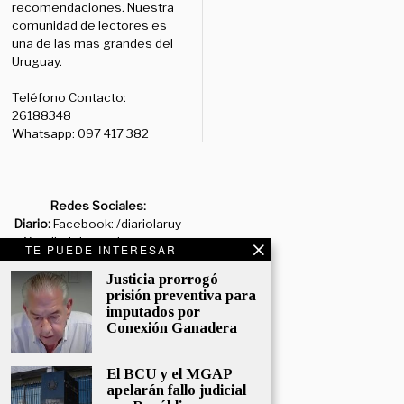
recomendaciones. Nuestra
comunidad de lectores es
una de las mas grandes del
Uruguay.
Teléfono Contacto:
26188348
Whatsapp: 097 417 382
Redes Sociales:
Diario:
Facebook: /diariolaruy
- X: @diariolaruy - Instagram:
TE PUEDE INTERESAR
@diariolar_uy
Justicia prorrogó
prisión preventiva para
Departamento Comercial:
imputados por
comercial@grupormultimedio.com
Conexión Ganadera
Departamento de Avisos:
avisos@grupormultimedio.com
El BCU y el MGAP
apelarán fallo judicial