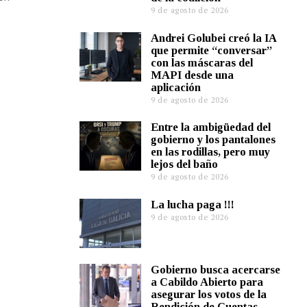
9 de agosto de 2026
Andrei Golubei creó la IA
que permite “conversar”
con las máscaras del
MAPI desde una
aplicación
9 de agosto de 2026
Entre la ambigüedad del
gobierno y los pantalones
en las rodillas, pero muy
lejos del baño
9 de agosto de 2026
La lucha paga !!!
9 de agosto de 2026
Gobierno busca acercarse
a Cabildo Abierto para
asegurar los votos de la
Rendición de Cuentas