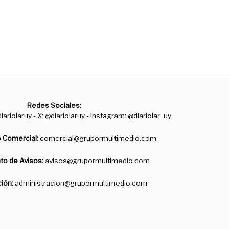
Redes Sociales:
iariolaruy - X: @diariolaruy - Instagram: @diariolar_uy
 Comercial:
comercial@grupormultimedio.com
o de Avisos:
avisos@grupormultimedio.com
ción:
administracion@grupormultimedio.com