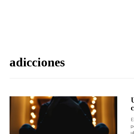
adicciones
E
p
u