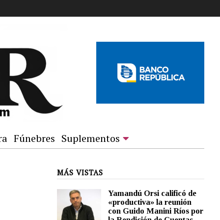
ra
Fúnebres
Suplementos
MÁS VISTAS
Yamandú Orsi calificó de
«productiva» la reunión
con Guido Manini Ríos por
la Rendición de Cuentas