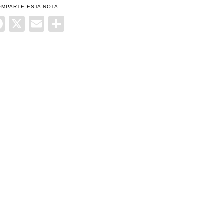
OMPARTE ESTA NOTA:
Facebook
X
Email
Compartir