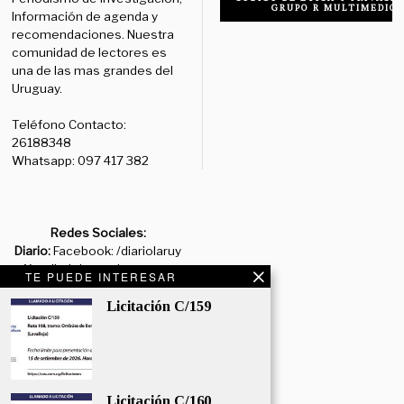
GRUPO R MULTIMEDIO
Información de agenda y
recomendaciones. Nuestra
comunidad de lectores es
una de las mas grandes del
Uruguay.
Teléfono Contacto:
26188348
Whatsapp: 097 417 382
Redes Sociales:
Diario:
Facebook: /diariolaruy
- X: @diariolaruy - Instagram:
TE PUEDE INTERESAR
@diariolar_uy
Licitación C/159
Departamento Comercial:
comercial@grupormultimedio.com
Departamento de Avisos:
avisos@grupormultimedio.com
Licitación C/160