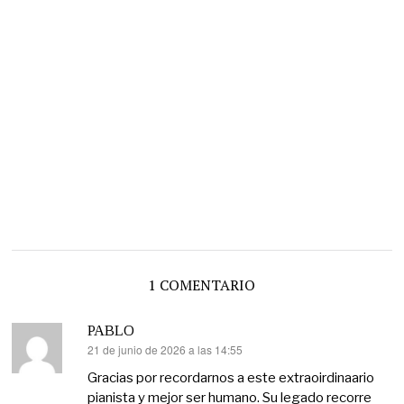
1 COMENTARIO
PABLO
21 de junio de 2026 a las 14:55
dice:
Gracias por recordarnos a este extraoirdinaario
pianista y mejor ser humano. Su legado recorre