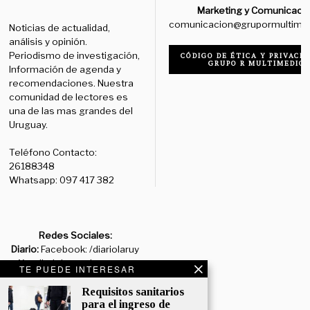
Marketing y Comunicaci
comunicacion@grupormultime
Noticias de actualidad,
análisis y opinión.
Periodismo de investigación,
CÓDIGO DE ÉTICA Y PRIVACID
GRUPO R MULTIMEDIO
Información de agenda y
recomendaciones. Nuestra
comunidad de lectores es
una de las mas grandes del
Uruguay.
Teléfono Contacto:
26188348
Whatsapp: 097 417 382
Redes Sociales:
Diario:
Facebook: /diariolaruy
- X: @diariolaruy - Instagram:
TE PUEDE INTERESAR
@diariolar_uy
Requisitos sanitarios
para el ingreso de
Departamento Comercial: