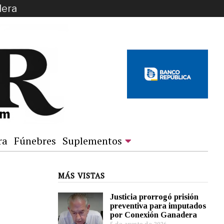
dera
ra
Fúnebres
Suplementos
MÁS VISTAS
Justicia prorrogó prisión
preventiva para imputados
por Conexión Ganadera
5 de agosto de 2026