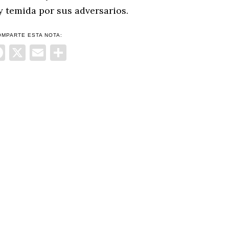
 y temida por sus adversarios.
OMPARTE ESTA NOTA:
Facebook
X
Email
Compartir