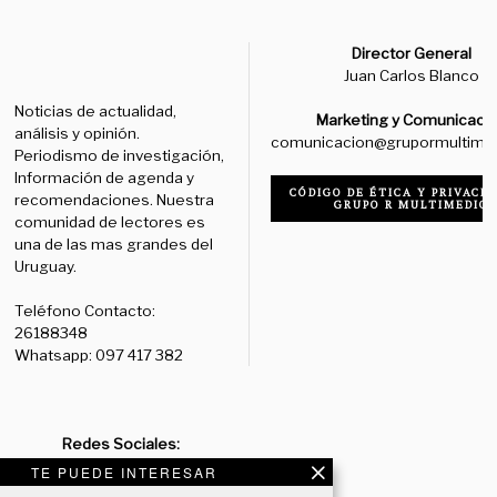
Director General
Juan Carlos Blanco
Noticias de actualidad,
Marketing y Comunicaci
análisis y opinión.
comunicacion@grupormultime
Periodismo de investigación,
Información de agenda y
CÓDIGO DE ÉTICA Y PRIVACID
recomendaciones. Nuestra
GRUPO R MULTIMEDIO
comunidad de lectores es
una de las mas grandes del
Uruguay.
Teléfono Contacto:
26188348
Whatsapp: 097 417 382
Redes Sociales:
Diario:
Facebook: /diariolaruy
TE PUEDE INTERESAR
- X: @diariolaruy - Instagram: