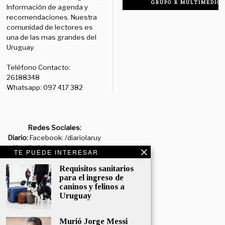
GRUPO R MULTIMEDIO
Información de agenda y
recomendaciones. Nuestra
comunidad de lectores es
una de las mas grandes del
Uruguay.
Teléfono Contacto:
26188348
Whatsapp: 097 417 382
Redes Sociales:
Diario:
Facebook: /diariolaruy
- X: @diariolaruy - Instagram:
TE PUEDE INTERESAR
@diariolar_uy
Requisitos sanitarios
para el ingreso de
Departamento Comercial:
caninos y felinos a
comercial@grupormultimedio.com
Uruguay
Departamento de Avisos:
avisos@grupormultimedio.com
Murió Jorge Messi