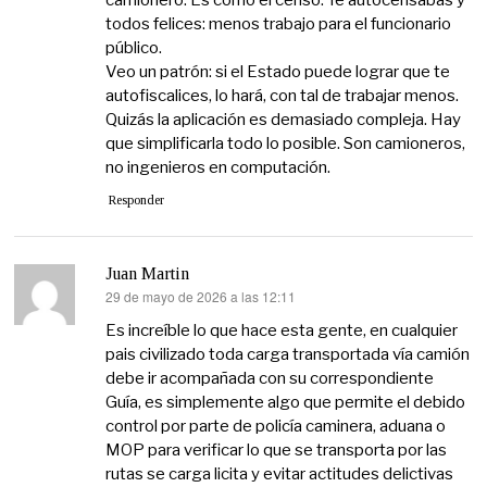
todos felices: menos trabajo para el funcionario
público.
Veo un patrón: si el Estado puede lograr que te
autofiscalices, lo hará, con tal de trabajar menos.
Quizás la aplicación es demasiado compleja. Hay
que simplificarla todo lo posible. Son camioneros,
no ingenieros en computación.
Responder
Juan Martin
29 de mayo de 2026 a las 12:11
dice:
Es increíble lo que hace esta gente, en cualquier
pais civilizado toda carga transportada vía camión
debe ir acompañada con su correspondiente
Guía, es simplemente algo que permite el debido
control por parte de policía caminera, aduana o
MOP para verificar lo que se transporta por las
rutas se carga licita y evitar actitudes delictivas