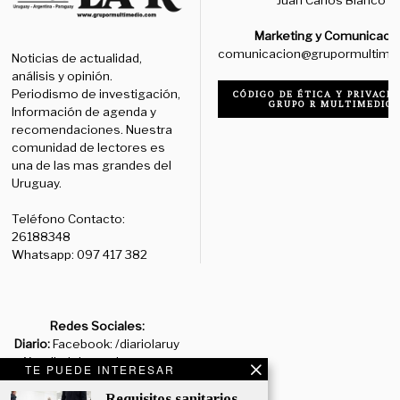
Marketing y Comunicaci
comunicacion@grupormultime
Noticias de actualidad,
análisis y opinión.
Periodismo de investigación,
CÓDIGO DE ÉTICA Y PRIVACID
GRUPO R MULTIMEDIO
Información de agenda y
recomendaciones. Nuestra
comunidad de lectores es
una de las mas grandes del
Uruguay.
Teléfono Contacto:
26188348
Whatsapp: 097 417 382
Redes Sociales:
Diario:
Facebook: /diariolaruy
- X: @diariolaruy - Instagram:
TE PUEDE INTERESAR
@diariolar_uy
Requisitos sanitarios