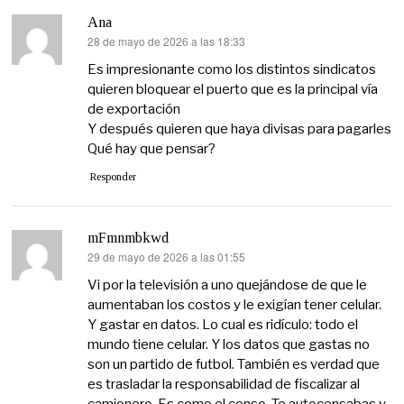
Ana
28 de mayo de 2026 a las 18:33
dice:
Es impresionante como los distintos sindicatos
quieren bloquear el puerto que es la principal vía
de exportación
Y después quieren que haya divisas para pagarles
Qué hay que pensar?
Responder
mFmnmbkwd
29 de mayo de 2026 a las 01:55
dice:
Vi por la televisión a uno quejándose de que le
aumentaban los costos y le exigían tener celular.
Y gastar en datos. Lo cual es ridículo: todo el
mundo tiene celular. Y los datos que gastas no
son un partido de futbol. También es verdad que
es trasladar la responsabilidad de fiscalizar al
camionero. Es como el censo. Te autocensabas y