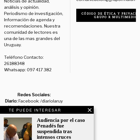
Noticias de actualidad,
análisis y opinión.
Periodismo de investigación,
CÓDIGO DE ÉTICA Y PRIVACID
GRUPO R MULTIMEDIO
Información de agenda y
recomendaciones. Nuestra
comunidad de lectores es
una de las mas grandes del
Uruguay.
Teléfono Contacto:
26188348
Whatsapp: 097 417 382
Redes Sociales:
Diario:
Facebook: /diariolaruy
- X: @diariolaruy - Instagram:
TE PUEDE INTERESAR
@diariolar_uy
Audiencia por el caso
Penadés fue
Departamento Comercial:
suspendida tras
comercial@grupormultimedio.com
intensos cruces