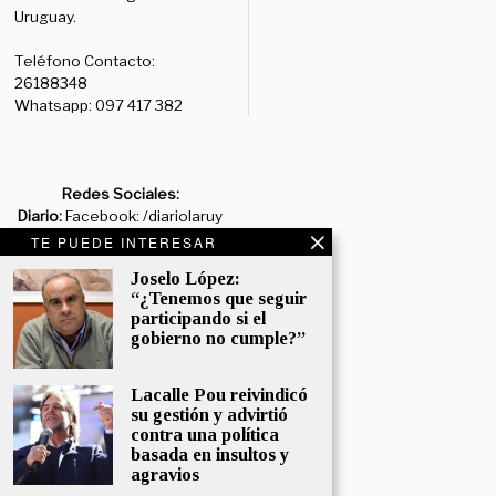
Uruguay.
Teléfono Contacto:
26188348
Whatsapp: 097 417 382
Redes Sociales:
Diario:
Facebook: /diariolaruy
- X: @diariolaruy - Instagram:
TE PUEDE INTERESAR
@diariolar_uy
Joselo López:
“¿Tenemos que seguir
Departamento Comercial:
participando si el
comercial@grupormultimedio.com
gobierno no cumple?”
Departamento de Avisos:
Lacalle Pou reivindicó
avisos@grupormultimedio.com
su gestión y advirtió
contra una política
Administración:
basada en insultos y
administracion@grupormultimedio.com
agravios