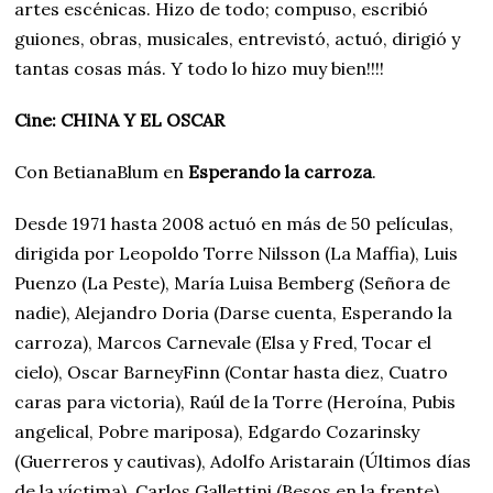
artes escénicas. Hizo de todo; compuso, escribió
guiones, obras, musicales, entrevistó, actuó, dirigió y
tantas cosas más. Y todo lo hizo muy bien!!!!
Cine: CHINA Y EL OSCAR
Con BetianaBlum en
Esperando la carroza
.
Desde 1971 hasta 2008 actuó en más de 50 películas,
dirigida por Leopoldo Torre Nilsson (La Maffia), Luis
Puenzo (La Peste), María Luisa Bemberg (Señora de
nadie), Alejandro Doria (Darse cuenta, Esperando la
carroza), Marcos Carnevale (Elsa y Fred, Tocar el
cielo), Oscar BarneyFinn (Contar hasta diez, Cuatro
caras para victoria), Raúl de la Torre (Heroína, Pubis
angelical, Pobre mariposa), Edgardo Cozarinsky
(Guerreros y cautivas), Adolfo Aristarain (Últimos días
de la víctima), Carlos Gallettini (Besos en la frente),