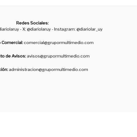
Redes Sociales:
iariolaruy - X: @diariolaruy - Instagram: @diariolar_uy
 Comercial:
comercial@grupormultimedio.com
o de Avisos:
avisos@grupormultimedio.com
ción:
administracion@grupormultimedio.com