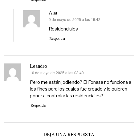
Ana
9 de mayo de 2025 a las 19:42
dice:
Residenciales
Responder
Leandro
10 de mayo de 2025 a las 08:49
dice:
Pero me están jodiendo? El Fonasa no funciona a
los fines para los cuales fue creado y lo quieren
poner a controlar las residenciales?
Responder
DEJA UNA RESPUESTA