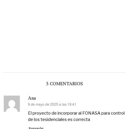
3 COMENTARIOS
Ana
9 de mayo de 2025 a las 19:41
dice:
El proyecto de incorporar al FONASA para control
de los tesidenciales es correcta
Responder