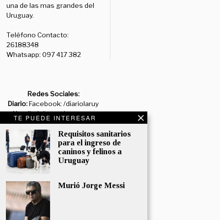
una de las mas grandes del
Uruguay.
Teléfono Contacto:
26188348
Whatsapp: 097 417 382
Redes Sociales:
Diario:
Facebook: /diariolaruy
- X: @diariolaruy - Instagram:
TE PUEDE INTERESAR
@diariolar_uy
Requisitos sanitarios
para el ingreso de
Departamento Comercial:
caninos y felinos a
comercial@grupormultimedio.com
Uruguay
Departamento de Avisos:
avisos@grupormultimedio.com
Murió Jorge Messi
Administración:
administracion@grupormultimedio.com