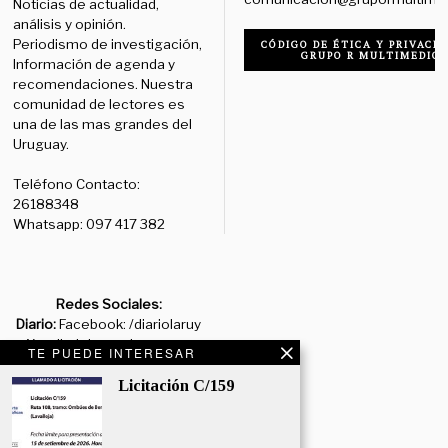
Noticias de actualidad,
análisis y opinión.
Periodismo de investigación,
CÓDIGO DE ÉTICA Y PRIVACID
GRUPO R MULTIMEDIO
Información de agenda y
recomendaciones. Nuestra
comunidad de lectores es
una de las mas grandes del
Uruguay.
Teléfono Contacto:
26188348
Whatsapp: 097 417 382
Redes Sociales:
Diario:
Facebook: /diariolaruy
- X: @diariolaruy - Instagram:
TE PUEDE INTERESAR
@diariolar_uy
Licitación C/159
Departamento Comercial:
comercial@grupormultimedio.com