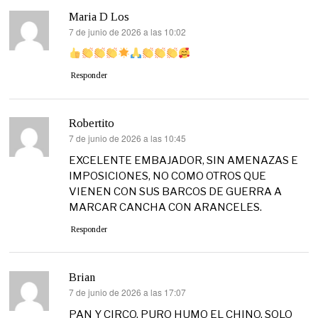
Maria D Los
7 de junio de 2026 a las 10:02
dice:
Responder
Robertito
7 de junio de 2026 a las 10:45
dice:
EXCELENTE EMBAJADOR, SIN AMENAZAS E
IMPOSICIONES, NO COMO OTROS QUE
VIENEN CON SUS BARCOS DE GUERRA A
MARCAR CANCHA CON ARANCELES.
Responder
Brian
7 de junio de 2026 a las 17:07
dice:
PAN Y CIRCO, PURO HUMO EL CHINO, SOLO