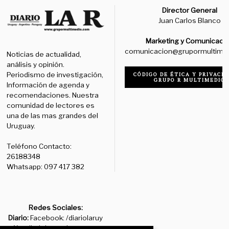
Director General
Juan Carlos Blanco
Marketing y Comunicaci
comunicacion@grupormultime
Noticias de actualidad,
análisis y opinión.
Periodismo de investigación,
CÓDIGO DE ÉTICA Y PRIVACID
GRUPO R MULTIMEDIO
Información de agenda y
recomendaciones. Nuestra
comunidad de lectores es
una de las mas grandes del
Uruguay.
Teléfono Contacto:
26188348
Whatsapp: 097 417 382
Redes Sociales:
Diario:
Facebook: /diariolaruy
- X: @diariolaruy - Instagram: