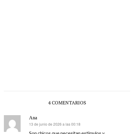
4 COMENTARIOS
Ana
13 de junio de 2026 a las 00:18
dice:
Son chicos que necesitan estímulos y