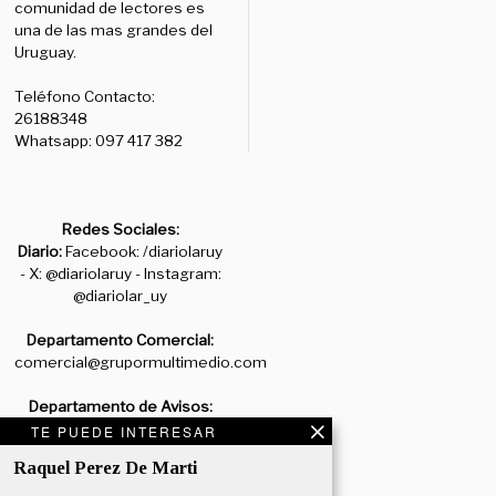
comunidad de lectores es
una de las mas grandes del
Uruguay.
Teléfono Contacto:
26188348
Whatsapp: 097 417 382
Redes Sociales:
Diario:
Facebook: /diariolaruy
- X: @diariolaruy - Instagram:
@diariolar_uy
Departamento Comercial:
comercial@grupormultimedio.com
Departamento de Avisos:
avisos@grupormultimedio.com
TE PUEDE INTERESAR
Raquel Perez De Marti
Administración:
administracion@grupormultimedio.com