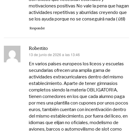
motivaciones positivas No vale la pena que hagan
actividades repetitivas y aburridas creyendo que
se los ayuda porque no se conseguirá nada ( útil)
Responder
Robertito
13 de junio de 2026 a las 13:46
dice:
En varios países europeos los liceos y escuelas
secundarias ofrecen una amplia gama de
actividades extracurriculares dentro del mismo
establecimiento. Aparte de tener gimnasios
completos siendo la materia OBLIGATORIA,
tienen comedores en los que cada alumno paga
por mes una plantilla con cupones por unos pocos
euros, también cuentan con incentivación dentro
del mismo establecimiento, por fuera del liceo, en
idiomas que elijan no oficiales, modelismo de
aviones, barcos o automovilismo de slot como