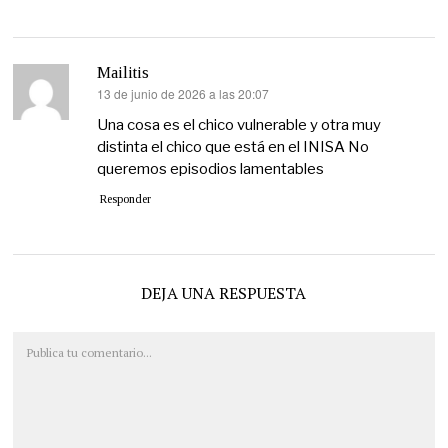
Mailitis
13 de junio de 2026 a las 20:07
dice:
Una cosa es el chico vulnerable y otra muy
distinta el chico que está en el INISA No
queremos episodios lamentables
Responder
DEJA UNA RESPUESTA