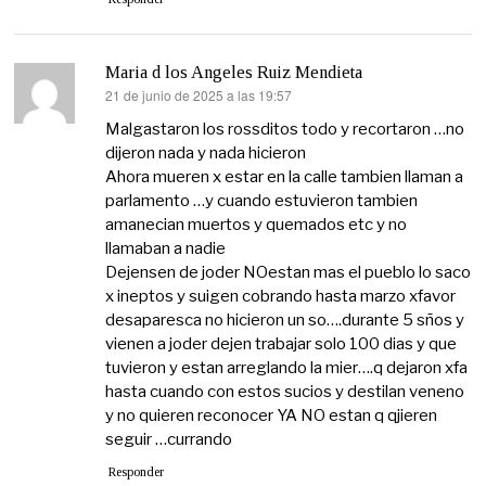
Maria d los Angeles Ruiz Mendieta
21 de junio de 2025 a las 19:57
dice:
Malgastaron los rossditos todo y recortaron …no
dijeron nada y nada hicieron
Ahora mueren x estar en la calle tambien llaman a
parlamento …y cuando estuvieron tambien
amanecian muertos y quemados etc y no
llamaban a nadie
Dejensen de joder NOestan mas el pueblo lo saco
x ineptos y suigen cobrando hasta marzo xfavor
desaparesca no hicieron un so….durante 5 sños y
vienen a joder dejen trabajar solo 100 dias y que
tuvieron y estan arreglando la mier….q dejaron xfa
hasta cuando con estos sucios y destilan veneno
y no quieren reconocer YA NO estan q qjieren
seguir …currando
Responder