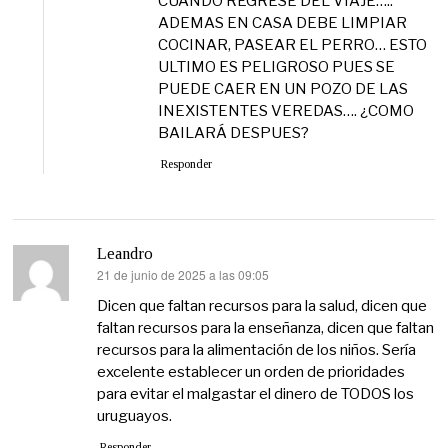
CUANDO REGRESE DEL VIAJE…..
ADEMAS EN CASA DEBE LIMPIAR
COCINAR, PASEAR EL PERRO… ESTO
ULTIMO ES PELIGROSO PUES SE
PUEDE CAER EN UN POZO DE LAS
INEXISTENTES VEREDAS…. ¿COMO
BAILARÁ DESPUES?
Responder
Leandro
21 de junio de 2025 a las 09:05
dice:
Dicen que faltan recursos para la salud, dicen que
faltan recursos para la enseñanza, dicen que faltan
recursos para la alimentación de los niños. Sería
excelente establecer un orden de prioridades
para evitar el malgastar el dinero de TODOS los
uruguayos.
Responder