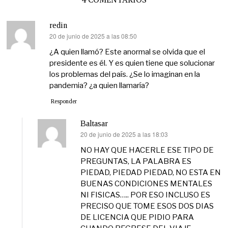
redin
20 de junio de 2025 a las 08:50
dice:
¿A quien llamó? Este anormal se olvida que el
presidente es él. Y es quien tiene que solucionar
los problemas del país. ¿Se lo imaginan en la
pandemia? ¿a quien llamaría?
Responder
Baltasar
20 de junio de 2025 a las 18:03
dice:
NO HAY QUE HACERLE ESE TIPO DE
PREGUNTAS, LA PALABRA ES
PIEDAD, PIEDAD PIEDAD, NO ESTA EN
BUENAS CONDICIONES MENTALES
NI FISICAS….. POR ESO INCLUSO ES
PRECISO QUE TOME ESOS DOS DIAS
DE LICENCIA QUE PIDIO PARA