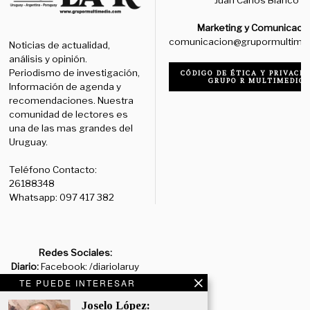
Marketing y Comunicaci
comunicacion@grupormultime
Noticias de actualidad,
análisis y opinión.
Periodismo de investigación,
CÓDIGO DE ÉTICA Y PRIVACID
GRUPO R MULTIMEDIO
Información de agenda y
recomendaciones. Nuestra
comunidad de lectores es
una de las mas grandes del
Uruguay.
Teléfono Contacto:
26188348
Whatsapp: 097 417 382
Redes Sociales:
Diario:
Facebook: /diariolaruy
- X: @diariolaruy - Instagram:
TE PUEDE INTERESAR
@diariolar_uy
Joselo López: