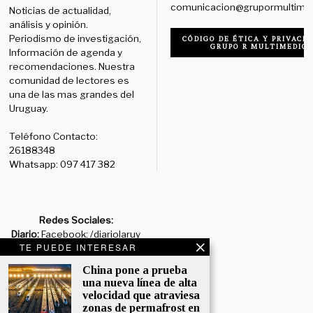
comunicacion@grupormultime
Noticias de actualidad,
análisis y opinión.
Periodismo de investigación,
CÓDIGO DE ÉTICA Y PRIVACID
GRUPO R MULTIMEDIO
Información de agenda y
recomendaciones. Nuestra
comunidad de lectores es
una de las mas grandes del
Uruguay.
Teléfono Contacto:
26188348
Whatsapp: 097 417 382
Redes Sociales:
Diario:
Facebook: /diariolaruy
TE PUEDE INTERESAR
- X: @diariolaruy - Instagram:
@diariolar_uy
China pone a prueba
una nueva línea de alta
Departamento Comercial:
velocidad que atraviesa
comercial@grupormultimedio.com
zonas de permafrost en