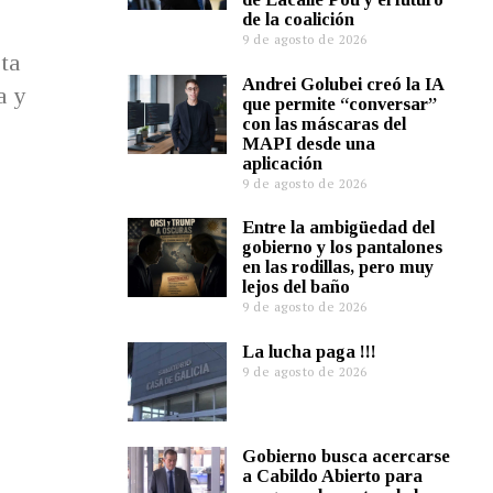
de la coalición
9 de agosto de 2026
ta
Andrei Golubei creó la IA
a y
que permite “conversar”
con las máscaras del
MAPI desde una
aplicación
9 de agosto de 2026
Entre la ambigüedad del
gobierno y los pantalones
en las rodillas, pero muy
lejos del baño
9 de agosto de 2026
La lucha paga !!!
9 de agosto de 2026
Gobierno busca acercarse
a Cabildo Abierto para