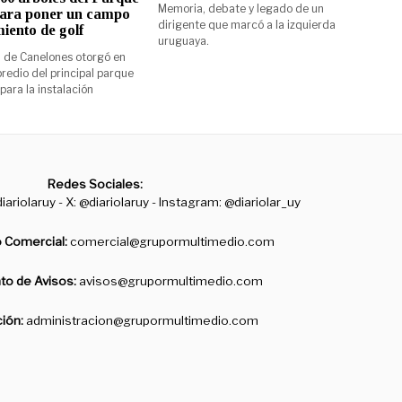
Memoria, debate y legado de un
para poner un campo
dirigente que marcó a la izquierda
iento de golf
uruguaya.
a de Canelones otorgó en
edio del principal parque
para la instalación
Redes Sociales:
iariolaruy - X: @diariolaruy - Instagram: @diariolar_uy
 Comercial:
comercial@grupormultimedio.com
o de Avisos:
avisos@grupormultimedio.com
ción:
administracion@grupormultimedio.com