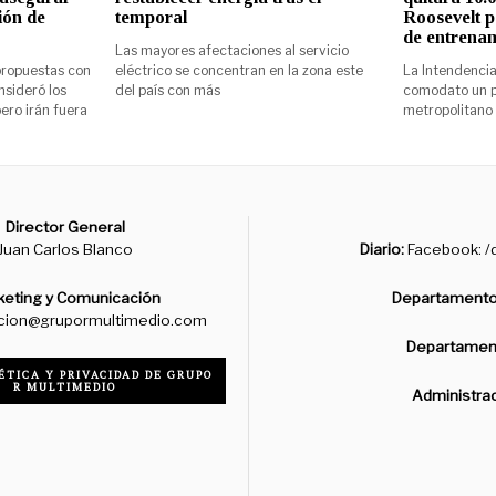
ión de
temporal
Roosevelt 
de entrenam
Las mayores afectaciones al servicio
 propuestas con
eléctrico se concentran en la zona este
La Intendenci
sideró los
del país con más
comodato un pr
ero irán fuera
metropolitano 
Director General
Juan Carlos Blanco
Diario:
Facebook: /d
keting y Comunicación
Departamento
cion@grupormultimedio.com
Departament
ÉTICA Y PRIVACIDAD DE GRUPO
R MULTIMEDIO
Administra