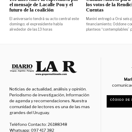
el mensaje de Lacalle Pou y el
los votos de la Rendic
futuro de la coalición
Cuentas
El aniversario tendrá su acto central este
Manini entregó a Orsi seis
domingo; el expresidente habla
financiamiento; Oddone con
alrededor de las 13 horas
planteos “contemplables” p
Mar
comunica
Noticias de actualidad, análisis y opinión.
Periodismo de investigación, Información
CÓDIGO DE 
de agenda y recomendaciones. Nuestra
comunidad de lectores es una de las mas
grandes del Uruguay.
Teléfono Contacto: 26188348
Whatsapp: 097 417 382