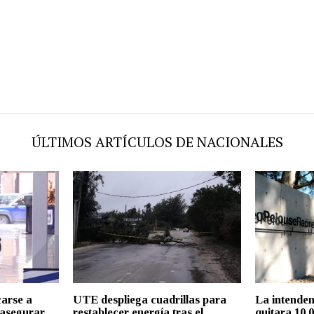
ÚLTIMOS ARTÍCULOS DE NACIONALES
arse a
UTE despliega cuadrillas para
La intenden
 asegurar
restablecer energía tras el
quitara 10.