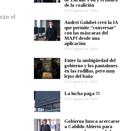
de la coalición
9 de agosto de 2026
rán el
Andrei Golubei creó la IA
que permite “conversar”
con las máscaras del
MAPI desde una
aplicación
9 de agosto de 2026
Entre la ambigüedad del
gobierno y los pantalones
en las rodillas, pero muy
lejos del baño
9 de agosto de 2026
La lucha paga !!!
9 de agosto de 2026
Gobierno busca acercarse
a Cabildo Abierto para