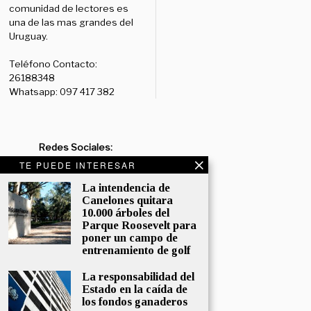
comunidad de lectores es
una de las mas grandes del
Uruguay.
Teléfono Contacto:
26188348
Whatsapp: 097 417 382
Redes Sociales:
Diario:
Facebook: /diariolaruy
TE PUEDE INTERESAR
- X: @diariolaruy - Instagram:
La intendencia de
@diariolar_uy
Canelones quitara
10.000 árboles del
Departamento Comercial:
Parque Roosevelt para
comercial@grupormultimedio.com
poner un campo de
entrenamiento de golf
Departamento de Avisos:
avisos@grupormultimedio.com
La responsabilidad del
Estado en la caída de
Administración:
los fondos ganaderos