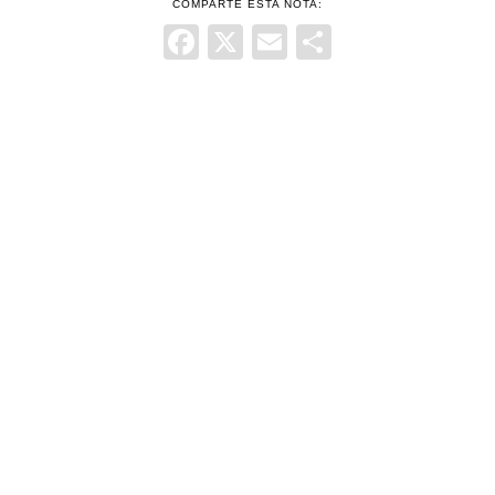
COMPARTE ESTA NOTA:
Facebook
X
Email
Comparti