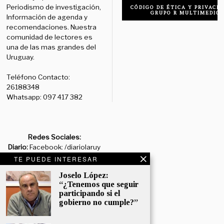
Periodismo de investigación,
CÓDIGO DE ÉTICA Y PRIVACID
GRUPO R MULTIMEDIO
Información de agenda y
recomendaciones. Nuestra
comunidad de lectores es
una de las mas grandes del
Uruguay.
Teléfono Contacto:
26188348
Whatsapp: 097 417 382
Redes Sociales:
Diario:
Facebook: /diariolaruy
- X: @diariolaruy - Instagram:
TE PUEDE INTERESAR
@diariolar_uy
Joselo López:
“¿Tenemos que seguir
Departamento Comercial:
participando si el
comercial@grupormultimedio.com
gobierno no cumple?”
Departamento de Avisos: