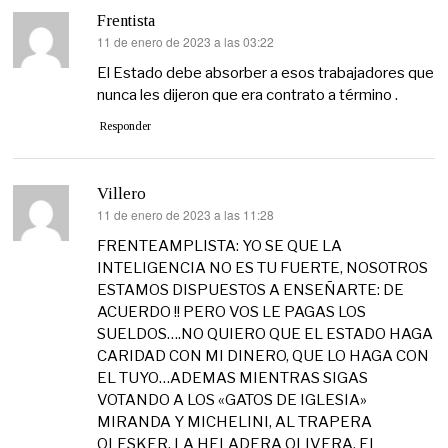
Frentista
11 de enero de 2023 a las 03:22
dice:
El Estado debe absorber a esos trabajadores que
nunca les dijeron que era contrato a término .
Responder
Villero
11 de enero de 2023 a las 11:28
dice:
FRENTEAMPLISTA: YO SE QUE LA
INTELIGENCIA NO ES TU FUERTE, NOSOTROS
ESTAMOS DISPUESTOS A ENSEÑARTE: DE
ACUERDO !! PERO VOS LE PAGAS LOS
SUELDOS….NO QUIERO QUE EL ESTADO HAGA
CARIDAD CON MI DINERO, QUE LO HAGA CON
EL TUYO…ADEMAS MIENTRAS SIGAS
VOTANDO A LOS «GATOS DE IGLESIA»
MIRANDA Y MICHELINI, AL TRAPERA
OLESKER, LA HELADERA OLIVERA, EL