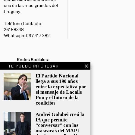
una de las mas grandes del
Uruguay.
Teléfono Contacto:
26188348
Whatsapp: 097 417 382
Redes Sociales:
TE PUEDE INTERESAR
Diario:
Facebook: /diariolaruy
- X: @diariolaruy - Instagram:
El Partido Nacional
@diariolar_uy
llega a sus 190 años
entre la expectativa por
Departamento Comercial:
el mensaje de Lacalle
comercial@grupormultimedio.com
Pou y el futuro de la
coalición
Departamento de Avisos:
Andrei Golubei creó la
avisos@grupormultimedio.com
IA que permite
“conversar” con las
Administración:
máscaras del MAPI
administracion@grupormultimedio.com