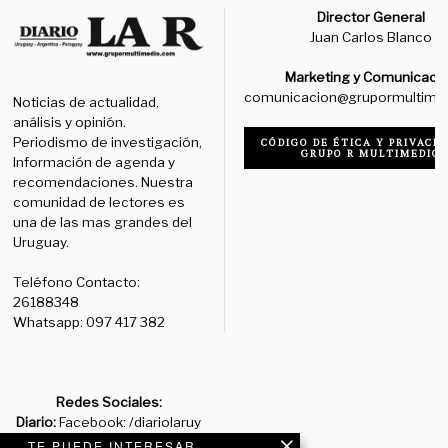
Director General
Juan Carlos Blanco
Marketing y Comunicaci
comunicacion@grupormultime
Noticias de actualidad,
análisis y opinión.
Periodismo de investigación,
CÓDIGO DE ÉTICA Y PRIVACID
GRUPO R MULTIMEDIO
Información de agenda y
recomendaciones. Nuestra
comunidad de lectores es
una de las mas grandes del
Uruguay.
Teléfono Contacto:
26188348
Whatsapp: 097 417 382
Redes Sociales:
Diario:
Facebook: /diariolaruy
- X: @diariolaruy - Instagram:
TE PUEDE INTERESAR