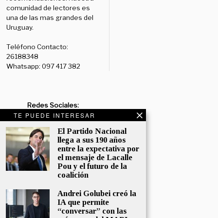
comunidad de lectores es
una de las mas grandes del
Uruguay.
Teléfono Contacto:
26188348
Whatsapp: 097 417 382
Redes Sociales:
TE PUEDE INTERESAR
Diario:
Facebook: /diariolaruy
- X: @diariolaruy - Instagram:
El Partido Nacional
@diariolar_uy
llega a sus 190 años
entre la expectativa por
Departamento Comercial:
el mensaje de Lacalle
comercial@grupormultimedio.com
Pou y el futuro de la
coalición
Departamento de Avisos:
Andrei Golubei creó la
avisos@grupormultimedio.com
IA que permite
“conversar” con las
Administración: