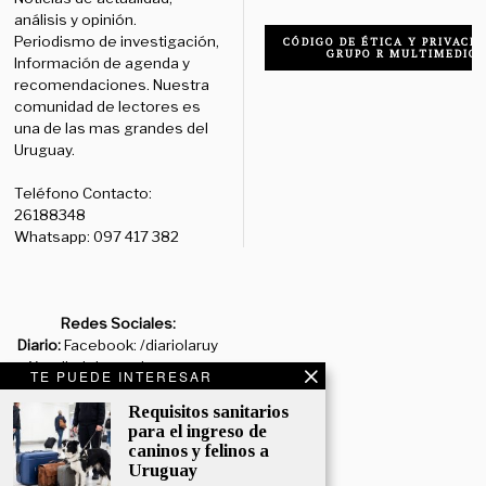
análisis y opinión.
Periodismo de investigación,
CÓDIGO DE ÉTICA Y PRIVACID
GRUPO R MULTIMEDIO
Información de agenda y
recomendaciones. Nuestra
comunidad de lectores es
una de las mas grandes del
Uruguay.
Teléfono Contacto:
26188348
Whatsapp: 097 417 382
Redes Sociales:
Diario:
Facebook: /diariolaruy
- X: @diariolaruy - Instagram:
TE PUEDE INTERESAR
@diariolar_uy
Requisitos sanitarios
para el ingreso de
Departamento Comercial:
caninos y felinos a
comercial@grupormultimedio.com
Uruguay