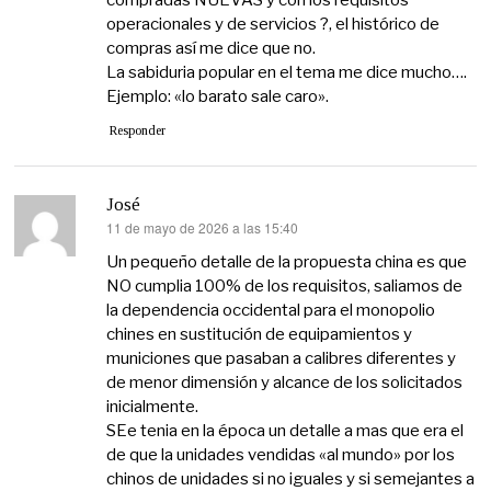
compradas NUEVAS y con los requisitos
operacionales y de servicios ?, el histórico de
compras así me dice que no.
La sabiduria popular en el tema me dice mucho….
Ejemplo: «lo barato sale caro».
Responder
José
11 de mayo de 2026 a las 15:40
dice:
Un pequeño detalle de la propuesta china es que
NO cumplia 100% de los requisitos, saliamos de
la dependencia occidental para el monopolio
chines en sustitución de equipamientos y
municiones que pasaban a calibres diferentes y
de menor dimensión y alcance de los solicitados
inicialmente.
SEe tenia en la época un detalle a mas que era el
de que la unidades vendidas «al mundo» por los
chinos de unidades si no iguales y si semejantes a