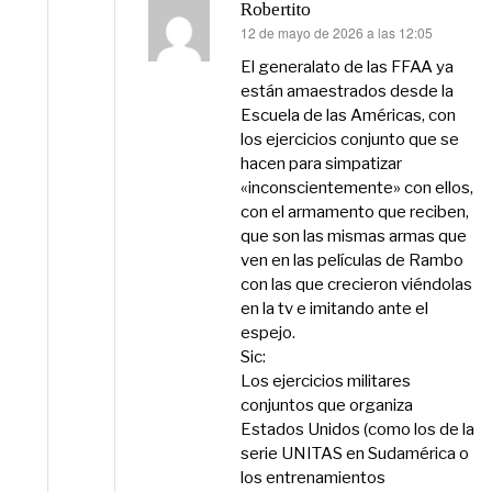
Robertito
12 de mayo de 2026 a las 12:05
dice:
El generalato de las FFAA ya
están amaestrados desde la
Escuela de las Américas, con
los ejercicios conjunto que se
hacen para simpatizar
«inconscientemente» con ellos,
con el armamento que reciben,
que son las mismas armas que
ven en las películas de Rambo
con las que crecieron viéndolas
en la tv e imitando ante el
espejo.
Sic:
Los ejercicios militares
conjuntos que organiza
Estados Unidos (como los de la
serie UNITAS en Sudamérica o
los entrenamientos