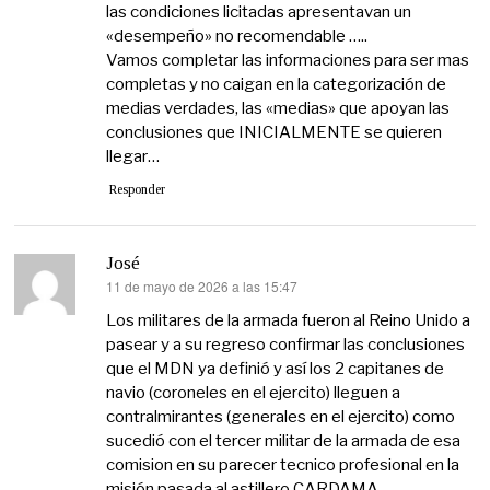
las condiciones licitadas apresentavan un
«desempeño» no recomendable …..
Vamos completar las informaciones para ser mas
completas y no caigan en la categorización de
medias verdades, las «medias» que apoyan las
conclusiones que INICIALMENTE se quieren
llegar…
Responder
José
11 de mayo de 2026 a las 15:47
dice:
Los militares de la armada fueron al Reino Unido a
pasear y a su regreso confirmar las conclusiones
que el MDN ya definió y así los 2 capitanes de
navio (coroneles en el ejercito) lleguen a
contralmirantes (generales en el ejercito) como
sucedió con el tercer militar de la armada de esa
comision en su parecer tecnico profesional en la
misión pasada al astillero CARDAMA.