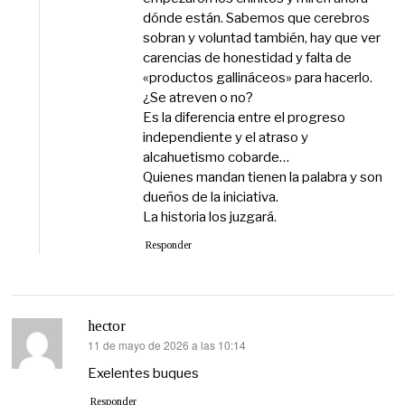
dónde están. Sabemos que cerebros
sobran y voluntad también, hay que ver
carencias de honestidad y falta de
«productos gallináceos» para hacerlo.
¿Se atreven o no?
Es la diferencia entre el progreso
independiente y el atraso y
alcahuetismo cobarde…
Quienes mandan tienen la palabra y son
dueños de la iniciativa.
La historia los juzgará.
Responder
hector
11 de mayo de 2026 a las 10:14
dice:
Exelentes buques
Responder