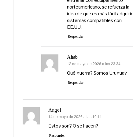
entrenar con equipamiento
norteamericano, se refuerza la
idea de que es más fácil adquirir
sistemas compatibles con
EE.UU.
Responder
Ahab
12 de mayo de 2026 a las 23:34
dice:
Qué guerra? Somos Uruguay
Responder
Angel
14 de mayo de 2026 a las 19:11
dice:
Estos son? O se hacen?
Responder