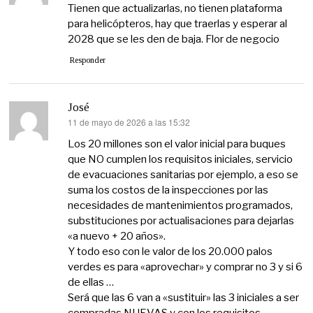
Tienen que actualizarlas, no tienen plataforma
para helicópteros, hay que traerlas y esperar al
2028 que se les den de baja. Flor de negocio
Responder
José
11 de mayo de 2026 a las 15:32
dice:
Los 20 millones son el valor inicial para buques
que NO cumplen los requisitos iniciales, servicio
de evacuaciones sanitarias por ejemplo, a eso se
suma los costos de la inspecciones por las
necesidades de mantenimientos programados,
substituciones por actualisaciones para dejarlas
«a nuevo + 20 años».
Y todo eso con le valor de los 20.000 palos
verdes es para «aprovechar» y comprar no 3 y si 6
de ellas …
Será que las 6 van a «sustituir» las 3 iniciales a ser