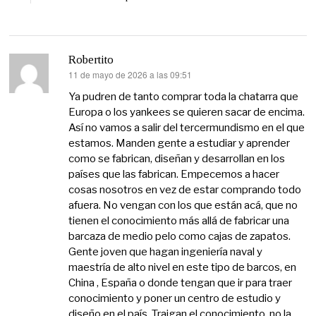
Robertito
11 de mayo de 2026 a las 09:51
dice:
Ya pudren de tanto comprar toda la chatarra que
Europa o los yankees se quieren sacar de encima.
Así no vamos a salir del tercermundismo en el que
estamos. Manden gente a estudiar y aprender
como se fabrican, diseñan y desarrollan en los
países que las fabrican. Empecemos a hacer
cosas nosotros en vez de estar comprando todo
afuera. No vengan con los que están acá, que no
tienen el conocimiento más allá de fabricar una
barcaza de medio pelo como cajas de zapatos.
Gente joven que hagan ingeniería naval y
maestría de alto nivel en este tipo de barcos, en
China , España o donde tengan que ir para traer
conocimiento y poner un centro de estudio y
diseño en el país. Traigan el conocimiento, no la