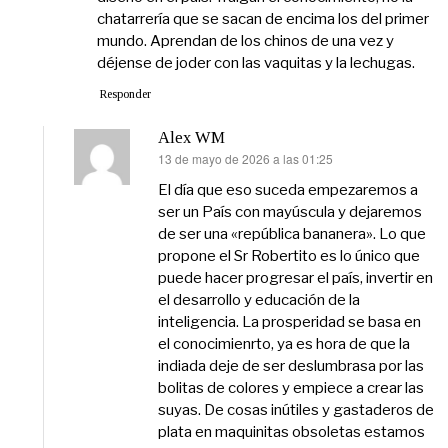
chatarrería que se sacan de encima los del primer
mundo. Aprendan de los chinos de una vez y
déjense de joder con las vaquitas y la lechugas.
Responder
Alex WM
13 de mayo de 2026 a las 01:25
dice:
El día que eso suceda empezaremos a
ser un País con mayúscula y dejaremos
de ser una «república bananera». Lo que
propone el Sr Robertito es lo único que
puede hacer progresar el país, invertir en
el desarrollo y educación de la
inteligencia. La prosperidad se basa en
el conocimienrto, ya es hora de que la
indiada deje de ser deslumbrasa por las
bolitas de colores y empiece a crear las
suyas. De cosas inútiles y gastaderos de
plata en maquinitas obsoletas estamos