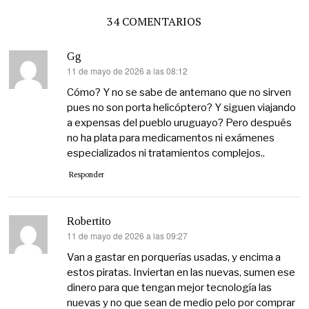
34 COMENTARIOS
Gg
11 de mayo de 2026 a las 08:12
dice:
Cómo? Y no se sabe de antemano que no sirven
pues no son porta helicóptero? Y siguen viajando
a expensas del pueblo uruguayo? Pero después
no ha plata para medicamentos ni exámenes
especializados ni tratamientos complejos..
Responder
Robertito
11 de mayo de 2026 a las 09:27
dice:
Van a gastar en porquerías usadas, y encima a
estos piratas. Inviertan en las nuevas, sumen ese
dinero para que tengan mejor tecnología las
nuevas y no que sean de medio pelo por comprar