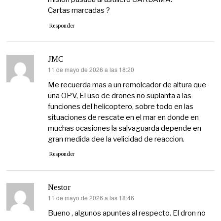
Cartas marcadas ?
Responder
JMC
11 de mayo de 2026 a las 18:20
dice:
Me recuerda mas a un remolcador de altura que
una OPV, El uso de drones no suplanta a las
funciones del helicoptero, sobre todo en las
situaciones de rescate en el mar en donde en
muchas ocasiones la salvaguarda depende en
gran medida dee la velicidad de reaccion.
Responder
Nestor
11 de mayo de 2026 a las 18:46
dice:
Bueno , algunos apuntes al respecto. El dron no