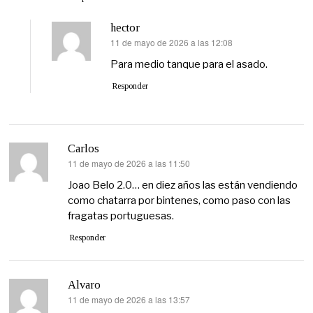
hector
11 de mayo de 2026 a las 12:08
dice:
Para medio tanque para el asado.
Responder
Carlos
11 de mayo de 2026 a las 11:50
dice:
Joao Belo 2.0… en diez años las están vendiendo
como chatarra por bintenes, como paso con las
fragatas portuguesas.
Responder
Alvaro
11 de mayo de 2026 a las 13:57
dice: