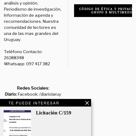
análisis y opinión.
Periodismo de investigación,
CÓDIGO DE ÉTICA Y PRIVACID
GRUPO R MULTIMEDIO
Información de agenda y
recomendaciones. Nuestra
comunidad de lectores es
una de las mas grandes del
Uruguay.
Teléfono Contacto:
26188348
Whatsapp: 097 417 382
Redes Sociales:
Diario:
Facebook: /diariolaruy
- X: @diariolaruy - Instagram:
TE PUEDE INTERESAR
@diariolar_uy
Licitación C/159
Departamento Comercial:
comercial@grupormultimedio.com