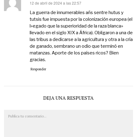
12 de abril de 2024 a las 22:57
dice:
La guerra de innumerables añs sentre hutus y
tutsis fue impuesta por la colonización europea (el
l»egado que la superioridad de la raza blanca»
llevado en el siglo XIX a África). Obligaron a una de
las tribus a dedicarse a la agricultura y otra a la cría
de ganado, sembrano un odio que terminó en
matanzas. Aporte de los países ricos? Bien
gracias.
Responder
DEJA UNA RESPUESTA