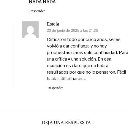
NADA NADA.
Responder
Estela
23 de junio de 2025 a las 21:35
dice:
Criticaron todo por cinco años, se les
volvió a dar confianza y no hay
propuestas claras solo continuidad. Para
una crítica = una solución. En esa
ecuación es claro que no habrá
resultados por que no lo pensaron. Fácil
hablar, difícil hacer…
Responder
DEJA UNA RESPUESTA