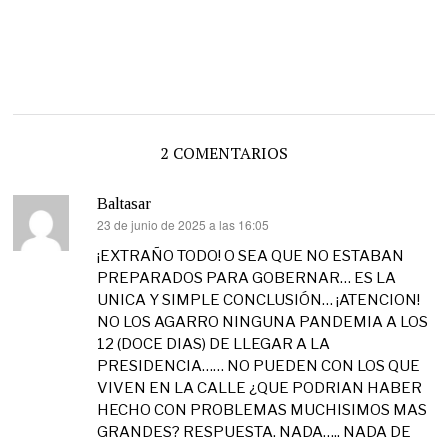
2 COMENTARIOS
Baltasar
23 de junio de 2025 a las 16:05
dice:
¡EXTRAÑO TODO! O SEA QUE NO ESTABAN
PREPARADOS PARA GOBERNAR… ES LA
UNICA Y SIMPLE CONCLUSIÓN… ¡ATENCION!
NO LOS AGARRO NINGUNA PANDEMIA A LOS
12 (DOCE DIAS) DE LLEGAR A LA
PRESIDENCIA…… NO PUEDEN CON LOS QUE
VIVEN EN LA CALLE ¿QUE PODRIAN HABER
HECHO CON PROBLEMAS MUCHISIMOS MAS
GRANDES? RESPUESTA. NADA….. NADA DE