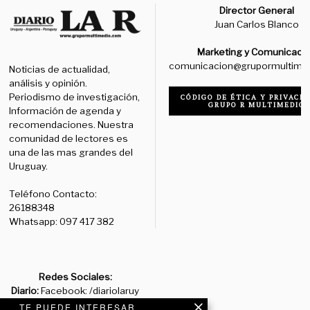
Director General
Juan Carlos Blanco
Marketing y Comunicaci
comunicacion@grupormultime
Noticias de actualidad,
análisis y opinión.
Periodismo de investigación,
CÓDIGO DE ÉTICA Y PRIVACID
GRUPO R MULTIMEDIO
Información de agenda y
recomendaciones. Nuestra
comunidad de lectores es
una de las mas grandes del
Uruguay.
Teléfono Contacto:
26188348
Whatsapp: 097 417 382
Redes Sociales:
Diario:
Facebook: /diariolaruy
- X: @diariolaruy - Instagram:
TE PUEDE INTERESAR