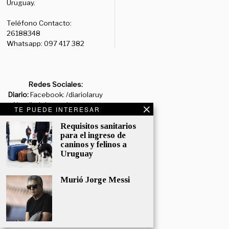
Uruguay.
Teléfono Contacto:
26188348
Whatsapp: 097 417 382
Redes Sociales:
Diario:
Facebook: /diariolaruy
- X: @diariolaruy - Instagram:
TE PUEDE INTERESAR
@diariolar_uy
Requisitos sanitarios
para el ingreso de
Departamento Comercial:
caninos y felinos a
comercial@grupormultimedio.com
Uruguay
Departamento de Avisos:
avisos@grupormultimedio.com
Murió Jorge Messi
Administración:
administracion@grupormultimedio.com