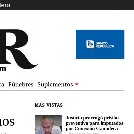
dera
ra
Fúnebres
Suplementos
MÁS VISTAS
uos
Justicia prorrogó prisión
preventiva para imputados
por Conexión Ganadera
5 de agosto de 2026