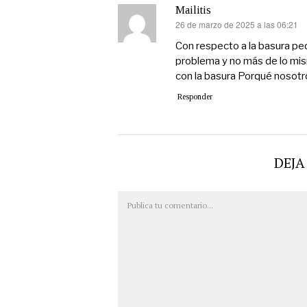
Mailitis
26 de marzo de 2025 a las 06:21
dice:
Con respecto a la basura pe
problema y no más de lo mi
con la basura Porqué noso
Responder
DEJA