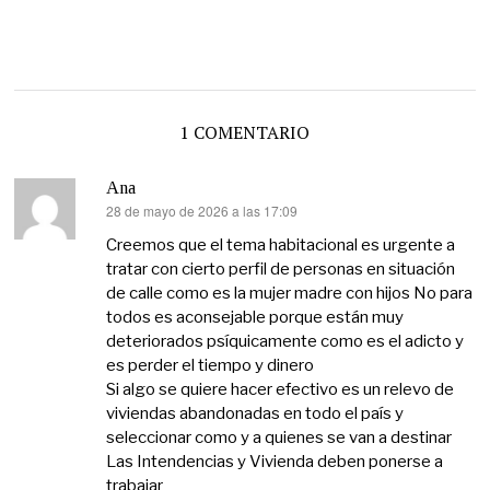
1 COMENTARIO
Ana
28 de mayo de 2026 a las 17:09
dice:
Creemos que el tema habitacional es urgente a
tratar con cierto perfil de personas en situación
de calle como es la mujer madre con hijos No para
todos es aconsejable porque están muy
deteriorados psíquicamente como es el adicto y
es perder el tiempo y dinero
Si algo se quiere hacer efectivo es un relevo de
viviendas abandonadas en todo el país y
seleccionar como y a quienes se van a destinar
Las Intendencias y Vivienda deben ponerse a
trabajar