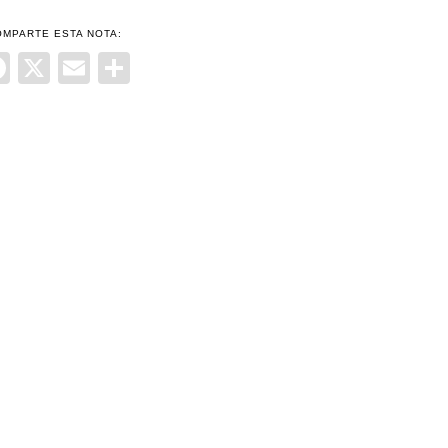
OMPARTE ESTA NOTA:
Facebook
X
Email
Compartir