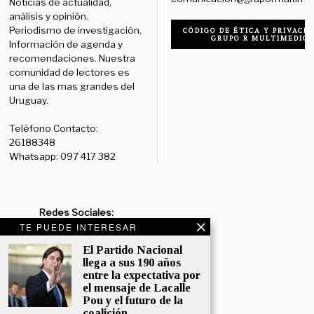
Noticias de actualidad,
análisis y opinión.
Periodismo de investigación,
CÓDIGO DE ÉTICA Y PRIVACID
GRUPO R MULTIMEDIO
Información de agenda y
recomendaciones. Nuestra
comunidad de lectores es
una de las mas grandes del
Uruguay.
Teléfono Contacto:
26188348
Whatsapp: 097 417 382
Redes Sociales:
TE PUEDE INTERESAR
Diario:
Facebook: /diariolaruy
- X: @diariolaruy - Instagram:
El Partido Nacional
@diariolar_uy
llega a sus 190 años
entre la expectativa por
Departamento Comercial:
el mensaje de Lacalle
comercial@grupormultimedio.com
Pou y el futuro de la
coalición