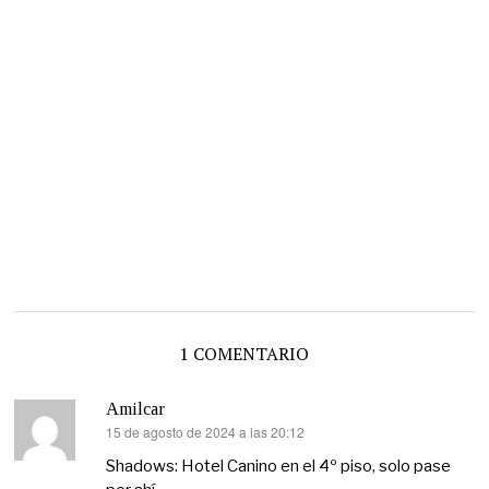
1 COMENTARIO
Amilcar
15 de agosto de 2024 a las 20:12
dice:
Shadows: Hotel Canino en el 4º piso, solo pase