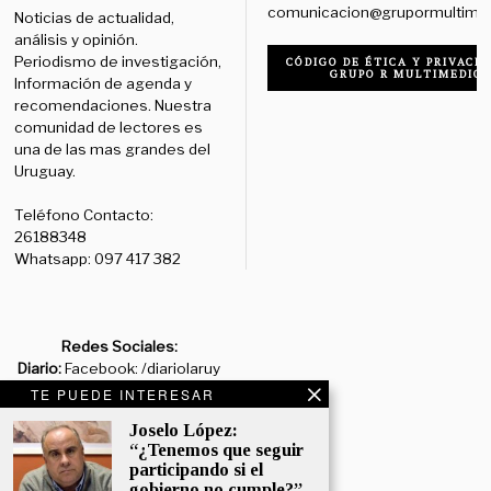
comunicacion@grupormultime
Noticias de actualidad,
análisis y opinión.
Periodismo de investigación,
CÓDIGO DE ÉTICA Y PRIVACID
GRUPO R MULTIMEDIO
Información de agenda y
recomendaciones. Nuestra
comunidad de lectores es
una de las mas grandes del
Uruguay.
Teléfono Contacto:
26188348
Whatsapp: 097 417 382
Redes Sociales:
Diario:
Facebook: /diariolaruy
- X: @diariolaruy - Instagram:
TE PUEDE INTERESAR
@diariolar_uy
Joselo López:
“¿Tenemos que seguir
Departamento Comercial:
participando si el
comercial@grupormultimedio.com
gobierno no cumple?”