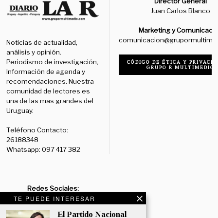
Director General
Juan Carlos Blanco
Marketing y Comunicaci
comunicacion@grupormultime
Noticias de actualidad,
análisis y opinión.
Periodismo de investigación,
CÓDIGO DE ÉTICA Y PRIVACID
GRUPO R MULTIMEDIO
Información de agenda y
recomendaciones. Nuestra
comunidad de lectores es
una de las mas grandes del
Uruguay.
Teléfono Contacto:
26188348
Whatsapp: 097 417 382
Redes Sociales:
TE PUEDE INTERESAR
Diario:
Facebook: /diariolaruy
- X: @diariolaruy - Instagram:
El Partido Nacional
@diariolar_uy