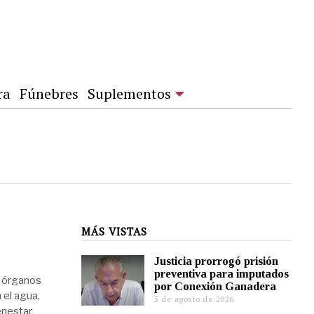
ra
Fúnebres
Suplementos
MÁS VISTAS
l
Justicia prorrogó prisión
preventiva para imputados
s órganos
por Conexión Ganadera
 el agua,
5 de agosto de 2026
enestar