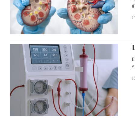
g
1
L
E
y
1