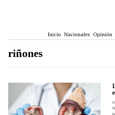
Inicio
Nacionales
Opinión
riñones
L
e
D
f
l