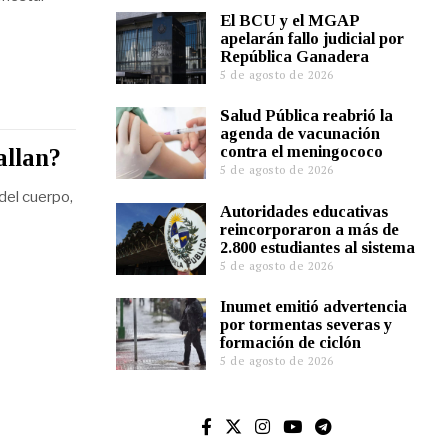
El BCU y el MGAP
apelarán fallo judicial por
República Ganadera
5 de agosto de 2026
Salud Pública reabrió la
agenda de vacunación
contra el meningococo
allan?
5 de agosto de 2026
 del cuerpo,
Autoridades educativas
reincorporaron a más de
2.800 estudiantes al sistema
5 de agosto de 2026
Inumet emitió advertencia
por tormentas severas y
formación de ciclón
5 de agosto de 2026