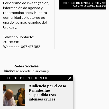
Periodismo de investigación,
CÓDIGO DE ÉTICA Y PRIVACID
GRUPO R MULTIMEDIO
Información de agenda y
recomendaciones. Nuestra
comunidad de lectores es
una de las mas grandes del
Uruguay.
Teléfono Contacto:
26188348
Whatsapp: 097 417 382
Redes Sociales:
Diario:
Facebook: /diariolaruy
- X: @diariolaruy - Instagram:
TE PUEDE INTERESAR
@diariolar_uy
Audiencia por el caso
Penadés fue
Departamento Comercial:
suspendida tras
comercial@grupormultimedio.com
intensos cruces
Departamento de Avisos: