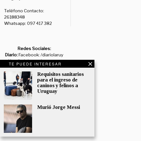
Teléfono Contacto:
26188348
Whatsapp: 097 417 382
Redes Sociales:
Diario:
Facebook: /diariolaruy
- X: @diariolaruy - Instagram:
TE PUEDE INTERESAR
@diariolar_uy
Requisitos sanitarios
para el ingreso de
Departamento Comercial:
caninos y felinos a
comercial@grupormultimedio.com
Uruguay
Departamento de Avisos:
avisos@grupormultimedio.com
Murió Jorge Messi
Administración:
administracion@grupormultimedio.com