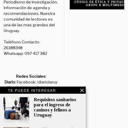
Periodismo de investigación,
CÓDIGO DE ÉTICA Y PRIVACID
GRUPO R MULTIMEDIO
Información de agenda y
recomendaciones. Nuestra
comunidad de lectores es
una de las mas grandes del
Uruguay.
Teléfono Contacto:
26188348
Whatsapp: 097 417 382
Redes Sociales:
Diario:
Facebook: /diariolaruy
- X: @diariolaruy - Instagram:
TE PUEDE INTERESAR
@diariolar_uy
Requisitos sanitarios
para el ingreso de
Departamento Comercial:
caninos y felinos a
comercial@grupormultimedio.com
Uruguay
Departamento de Avisos:
avisos@grupormultimedio.com