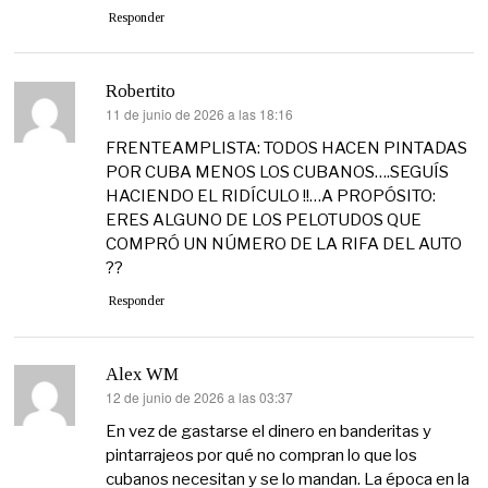
Responder
Robertito
11 de junio de 2026 a las 18:16
dice:
FRENTEAMPLISTA: TODOS HACEN PINTADAS
POR CUBA MENOS LOS CUBANOS….SEGUÍS
HACIENDO EL RIDÍCULO !!…A PROPÓSITO:
ERES ALGUNO DE LOS PELOTUDOS QUE
COMPRÓ UN NÚMERO DE LA RIFA DEL AUTO
??
Responder
Alex WM
12 de junio de 2026 a las 03:37
dice:
En vez de gastarse el dinero en banderitas y
pintarrajeos por qué no compran lo que los
cubanos necesitan y se lo mandan. La época en la