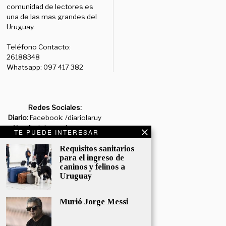
comunidad de lectores es
una de las mas grandes del
Uruguay.
Teléfono Contacto:
26188348
Whatsapp: 097 417 382
Redes Sociales:
Diario:
Facebook: /diariolaruy
- X: @diariolaruy - Instagram:
TE PUEDE INTERESAR
@diariolar_uy
Requisitos sanitarios
para el ingreso de
Departamento Comercial:
caninos y felinos a
comercial@grupormultimedio.com
Uruguay
Departamento de Avisos:
avisos@grupormultimedio.com
Murió Jorge Messi
Administración: