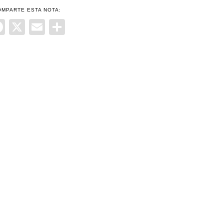
OMPARTE ESTA NOTA:
Facebook
X
Email
Compartir