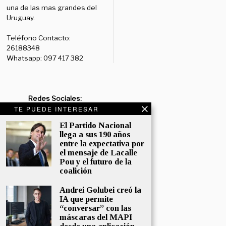
una de las mas grandes del
Uruguay.
Teléfono Contacto:
26188348
Whatsapp: 097 417 382
Redes Sociales:
TE PUEDE INTERESAR
Diario:
Facebook: /diariolaruy
- X: @diariolaruy - Instagram:
El Partido Nacional
@diariolar_uy
llega a sus 190 años
entre la expectativa por
Departamento Comercial:
el mensaje de Lacalle
comercial@grupormultimedio.com
Pou y el futuro de la
coalición
Departamento de Avisos:
Andrei Golubei creó la
avisos@grupormultimedio.com
IA que permite
“conversar” con las
Administración:
máscaras del MAPI
administracion@grupormultimedio.com