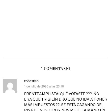
1 COMENTARIO
robertito
1 de julio de 2026 a las 23:18
dice:
FRENTEAMPLISTA: QUÉ VOTASTE ???..NO
ERA QUE TRIBILÍN DIJO QUE NO IBA A PONER
MÁS IMPUESTOS ??..SE ESTÁ CAGANDO DE
RISA DE NOSOTROS, NOS METE LA MANO EN