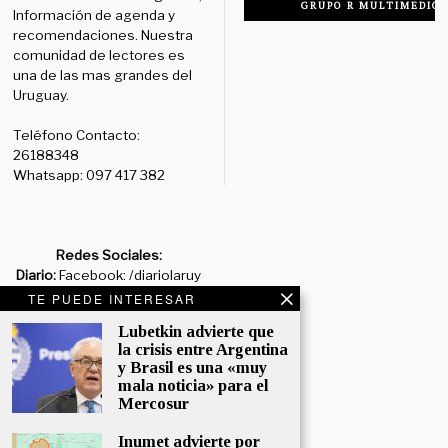
GRUPO R MULTIMEDIO
Información de agenda y
recomendaciones. Nuestra
comunidad de lectores es
una de las mas grandes del
Uruguay.
Teléfono Contacto:
26188348
Whatsapp: 097 417 382
Redes Sociales:
Diario:
Facebook: /diariolaruy
- X: @diariolaruy - Instagram:
TE PUEDE INTERESAR
@diariolar_uy
Lubetkin advierte que
la crisis entre Argentina
Departamento Comercial:
y Brasil es una «muy
comercial@grupormultimedio.com
mala noticia» para el
Mercosur
Departamento de Avisos:
avisos@grupormultimedio.com
Inumet advierte por